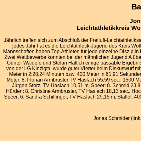
Ba
Jon
Leichtathletikkreis W
Jährlich treffen sich zum Abschluß der Freiluft-Leichtathleti
jedes Jahr hat es die Leichtathletik-Jugend des Kreis Wol
Mannschaften haben Top-Athleten für jede einzelne Disziplin 
Zwei Wettbewerbe konnten bei der männlichen Jugend A überh
Günter Waidele und Stefan Hättich einige passable Ergebn
von der LG Kinzigtal wurde guter Vierter beim Diskuswurf m
Meter in 2:28,24 Minuten bzw. 400 Meter in 61,91 Sekunden
Meter: 8. Florian Armbruster TV Haslach 55,59 sec., 1500 Met
Jürgen Storz, TV Haslach 10,51 m, Speer: 8. Schmid 23,85
Hürden: 8. Christine Armbruster, TV Haslach 18,13 sec., Hoch
Speer: 6. Sandra Schillinger, TV Haslach 29,15 m, Staffel: 
Jonas Schmider (link