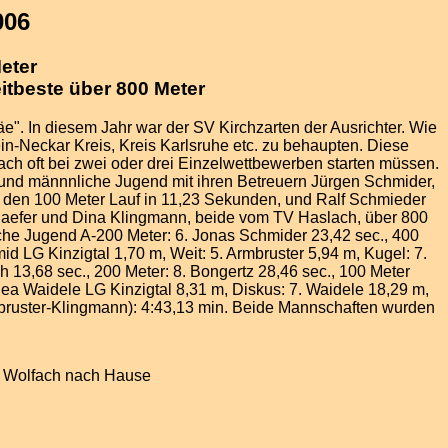
006
eter
itbeste über 800 Meter
äe". In diesem Jahr war der SV Kirchzarten der Ausrichter. Wie
ein-Neckar Kreis, Kreis Karlsruhe etc. zu behaupten. Diese
ach oft bei zwei oder drei Einzelwettbewerben starten müssen.
 und männnliche Jugend mit ihren Betreuern Jürgen Schmider,
 den 100 Meter Lauf in 11,23 Sekunden, und Ralf Schmieder
Schaefer und Dina Klingmann, beide vom TV Haslach, über 800
iche Jugend A-200 Meter: 6. Jonas Schmider 23,42 sec., 400
id LG Kinzigtal 1,70 m, Weit: 5. Armbruster 5,94 m, Kugel: 7.
 13,68 sec., 200 Meter: 8. Bongertz 28,46 sec., 100 Meter
thea Waidele LG Kinzigtal 8,31 m, Diskus: 7. Waidele 18,29 m,
rmbruster-Klingmann): 4:43,13 min. Beide Mannschaften wurden
is Wolfach nach Hause