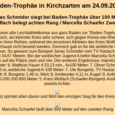
den-Trophäe in Kirchzarten am 24.09.2
as Schmider siegt bei Baden-Trophäe über 100 M
olfach belegt achten Rang / Marcella Schaefer Zwe
ksaison alle Leichtathletikreise aus ganz Baden zur "Baden-Troph
fach, als kleinster Kreis sehr schwer, sich gegen Kreise wie Rh
in ihren Reihen, während die einzelnen Athleten des Kreis Wolf
aupt nicht besetzt werden. Dennoch gab es für die weibliche
isse. So gewann zum Beispiel Jonas Schmider vom TV Haslach
it 34,67 Metern. Bei der weiblichen Jugend A liefen Marcella 
 auf die Plätze zwei und vier. Die weiteren Ergebnisse: männl
er: 6. Matthias Hauer 4:33,13 min., 4x100 Meter: 7. Oliver Schm
 m, weibliche Jugend A-100 Meter: 7. Ute Bongertz, TV Haslach
: 8. Bongertz 1,46 m, Weit: 8. Armbruster 4,11 m, Kugel: 8. An
400-200-200-800 Meter: 5. Kreis Wolfach (Schaefer-Bongertz-A
jeweils Achter.
s) sprintet allen davon und fährt den einzigen Sieg für den Kre
Marcella Schaefer läuft über 800 Meter auf den zweiten Rang